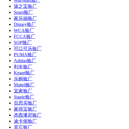
Wal-Mart验厂
孩之宝验厂
Sears验厂
家乐福验厂
Disney验厂
WCA验厂
FCCA验厂
SQP验厂
可口可乐验厂
PUMA验厂
Adidas验厂
利丰验厂
Kmart验厂
乐购验厂
Mattel验厂
宜家验厂
Staple验厂
百思买验厂
家得宝验厂
杰西潘尼验厂
迪卡侬验厂
其它验厂