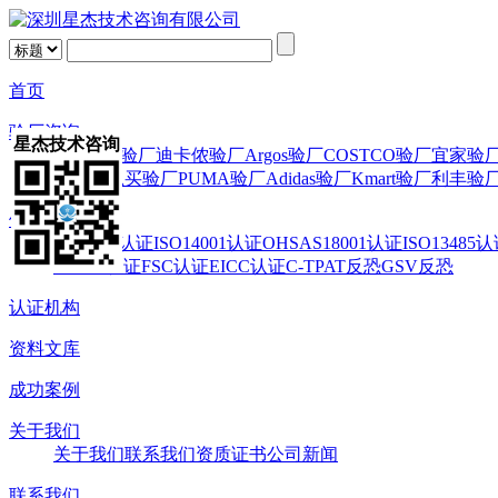
首页
验厂咨询
星杰技术咨询
Wal-Mart验厂
迪卡侬验厂
Argos验厂
COSTCO验厂
宜家验
验厂
百思买验厂
PUMA验厂
Adidas验厂
Kmart验厂
利丰验
体系认证
ISO9001认证
ISO14001认证
OHSAS18001认证
ISO13485
WRAP认证
FSC认证
EICC认证
C-TPAT反恐
GSV反恐
认证机构
资料文库
成功案例
关于我们
关于我们
联系我们
资质证书
公司新闻
联系我们