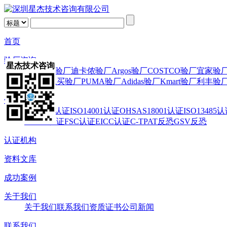
首页
验厂咨询
星杰技术咨询
Wal-Mart验厂
迪卡侬验厂
Argos验厂
COSTCO验厂
宜家验
验厂
百思买验厂
PUMA验厂
Adidas验厂
Kmart验厂
利丰验
体系认证
ISO9001认证
ISO14001认证
OHSAS18001认证
ISO13485
WRAP认证
FSC认证
EICC认证
C-TPAT反恐
GSV反恐
认证机构
资料文库
成功案例
关于我们
关于我们
联系我们
资质证书
公司新闻
联系我们