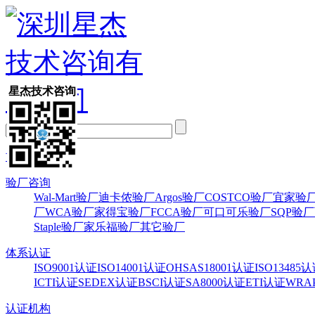
星杰技术咨询
首页
验厂咨询
Wal-Mart验厂
迪卡侬验厂
Argos验厂
COSTCO验厂
宜家验
厂
WCA验厂
家得宝验厂
FCCA验厂
可口可乐验厂
SQP验厂
Staple验厂
家乐福验厂
其它验厂
体系认证
ISO9001认证
ISO14001认证
OHSAS18001认证
ISO13485
ICTI认证
SEDEX认证
BSCI认证
SA8000认证
ETI认证
WRA
认证机构