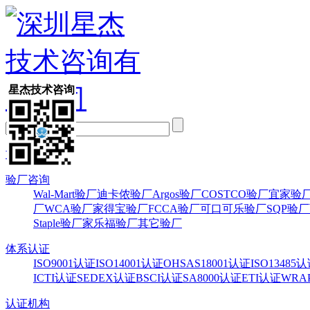
星杰技术咨询
首页
验厂咨询
Wal-Mart验厂
迪卡侬验厂
Argos验厂
COSTCO验厂
宜家验
厂
WCA验厂
家得宝验厂
FCCA验厂
可口可乐验厂
SQP验厂
Staple验厂
家乐福验厂
其它验厂
体系认证
ISO9001认证
ISO14001认证
OHSAS18001认证
ISO13485
ICTI认证
SEDEX认证
BSCI认证
SA8000认证
ETI认证
WRA
认证机构