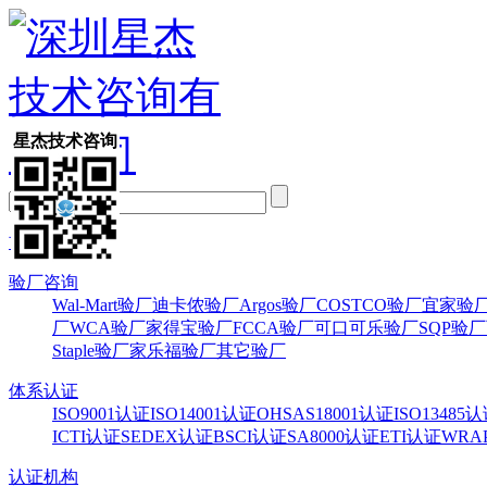
星杰技术咨询
首页
验厂咨询
Wal-Mart验厂
迪卡侬验厂
Argos验厂
COSTCO验厂
宜家验
厂
WCA验厂
家得宝验厂
FCCA验厂
可口可乐验厂
SQP验厂
Staple验厂
家乐福验厂
其它验厂
体系认证
ISO9001认证
ISO14001认证
OHSAS18001认证
ISO13485
ICTI认证
SEDEX认证
BSCI认证
SA8000认证
ETI认证
WRA
认证机构