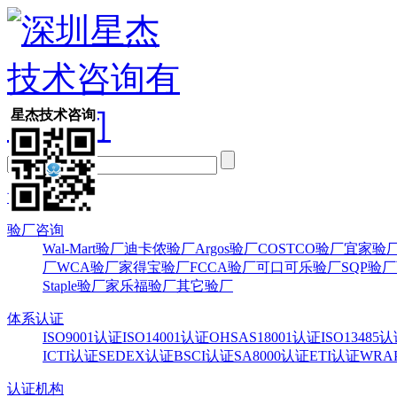
星杰技术咨询
首页
验厂咨询
Wal-Mart验厂
迪卡侬验厂
Argos验厂
COSTCO验厂
宜家验
厂
WCA验厂
家得宝验厂
FCCA验厂
可口可乐验厂
SQP验厂
Staple验厂
家乐福验厂
其它验厂
体系认证
ISO9001认证
ISO14001认证
OHSAS18001认证
ISO13485
ICTI认证
SEDEX认证
BSCI认证
SA8000认证
ETI认证
WRA
认证机构