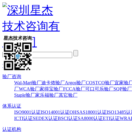
星杰技术咨询
首页
验厂咨询
Wal-Mart验厂
迪卡侬验厂
Argos验厂
COSTCO验厂
宜家验
厂
WCA验厂
家得宝验厂
FCCA验厂
可口可乐验厂
SQP验厂
Staple验厂
家乐福验厂
其它验厂
体系认证
ISO9001认证
ISO14001认证
OHSAS18001认证
ISO13485
ICTI认证
SEDEX认证
BSCI认证
SA8000认证
ETI认证
WRA
认证机构